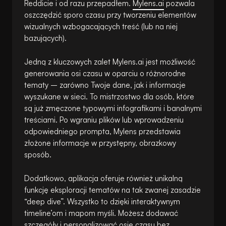
Reddicie i od razu przepadłem.
Mylens.ai
pozwala
oszczędzić sporo czasu przy tworzeniu elementów
wizualnych wzbogacających treść (lub na niej
bazujących).
Jedną z kluczowych zalet Mylens.ai jest możliwość
generowania osi czasu w oparciu o różnorodne
tematy – zarówno Twoje dane, jak i informacje
wyszukane w sieci. To mistrzostwo dla osób, które
są już zmęczone typowymi infografikami i banalnymi
treściami. Po wgraniu plików lub wprowadzeniu
odpowiedniego prompta, Mylens przedstawia
złożone informacje w przystępny, obrazkowy
sposób.
Dodatkowo, aplikacja oferuje również unikalną
funkcję eksploracji tematów na tak zwanej zasadzie
“deep dive”. Wszystko to dzięki interaktywnym
timeline’om i mapom myśli. Możesz dodawać
szczegóły i personalizować osie czasu bez