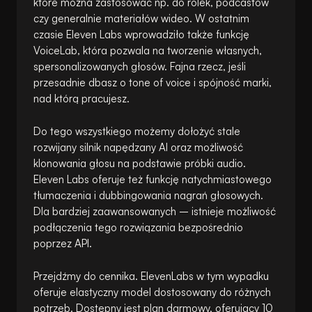
które można zastosować np. do rolek, podcastów
czy generalnie materiałów wideo. W ostatnim
czasie Eleven Labs wprowadziło także funkcję
VoiceLab, która pozwala na tworzenie własnych,
spersonalizowanych głosów. Fajna rzecz, jeśli
przesadnie dbasz o tone of voice i spójność marki,
nad którą pracujesz.
Do tego wszystkiego możemy dołożyć stale
rozwijany silnik napędzany AI oraz możliwość
klonowania głosu na podstawie próbki audio.
Eleven Labs oferuje też funkcję natychmiastowego
tłumaczenia i dubbingowania nagrań głosowych.
Dla bardziej zaawansowanych – istnieje możliwość
podłączenia tego rozwiązania bezpośrednio
poprzez API.
Przejdźmy do cennika. ElevenLabs w tym wypadku
oferuje elastyczny model dostosowany do różnych
potrzeb. Dostępny jest plan darmowy, oferujący 10