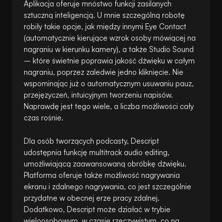
Aplikacja oferuje mnóstwo funkcji zasilanych
sztuczną inteligencją. U mnie szczególną robotę
robiły takie opcje, jak między innymi Eye Contact
(automatycznie kierujące wzrok osoby mówiącej na
nagraniu w kierunku kamery), a także Studio Sound
– które świetnie poprawia jakość dźwięku w całym
nagraniu, poprzez zaledwie jedno kliknięcie. Nie
wspominając już o automatycznym usuwaniu pauz,
przejęzyczeń, intuicyjnym tworzeniu napisów.
Naprawdę jest tego wiele, a liczba możliwości cały
czas rośnie.
Dla osób tworzących podcasty, Descript
udostępnia funkcję multitrack audio editing,
umożliwiającą zaawansowaną obróbkę dźwięku.
Platforma oferuje także możliwość nagrywania
ekranu i zdalnego nagrywania, co jest szczególnie
przydatne w obecnej erze pracy zdalnej.
Dodatkowo, Descript może działać w trybie
wieloosobowym, w czasie rzeczywistym, co na