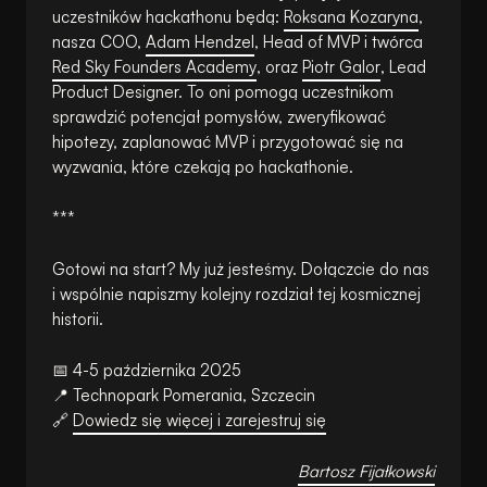
uczestników hackathonu będą:
Roksana Kozaryna
,
nasza COO,
Adam Hendzel
, Head of MVP i twórca
Red Sky Founders Academy
, oraz
Piotr Galor
, Lead
Product Designer. To oni pomogą uczestnikom
sprawdzić potencjał pomysłów, zweryfikować
hipotezy, zaplanować MVP i przygotować się na
wyzwania, które czekają po hackathonie.
***
Gotowi na start? My już jesteśmy. Dołączcie do nas
i wspólnie napiszmy kolejny rozdział tej kosmicznej
historii.
📅
4-5 października 2025
📍
Technopark Pomerania, Szczecin
🔗
Dowiedz się więcej i zarejestruj się
Bartosz Fijałkowski