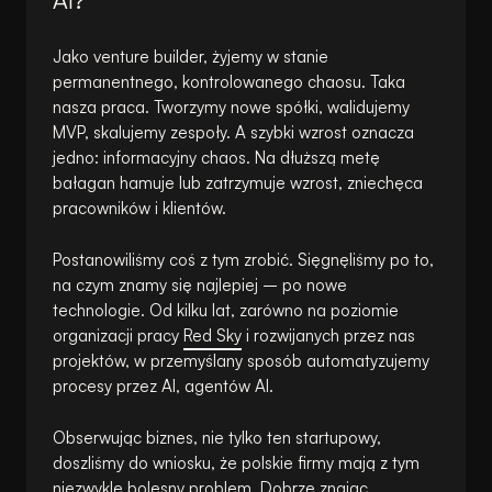
Jako venture builder, żyjemy w stanie
permanentnego, kontrolowanego chaosu. Taka
nasza praca. Tworzymy nowe spółki, walidujemy
MVP, skalujemy zespoły. A szybki wzrost oznacza
jedno: informacyjny chaos. Na dłuższą metę
bałagan hamuje lub zatrzymuje wzrost, zniechęca
pracowników i klientów.
Postanowiliśmy coś z tym zrobić. Sięgnęliśmy po to,
na czym znamy się najlepiej – po nowe
technologie. Od kilku lat, zarówno na poziomie
organizacji pracy
Red Sky
i rozwijanych przez nas
projektów, w przemyślany sposób automatyzujemy
procesy przez AI, agentów AI.
Obserwując biznes, nie tylko ten startupowy,
doszliśmy do wniosku, że polskie firmy mają z tym
niezwykle bolesny problem. Dobrze znając