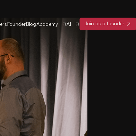
Join as a founder
ers
Founder
Blog
Academy
AI