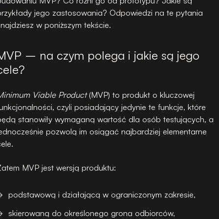
budowaniu MVP? Co różni go od prototypu? Jakie są
przykłady jego zastosowania? Odpowiedzi na te pytania
znajdziesz w poniższym tekście.
MVP – na czym polega i jakie są jego
cele?
Minimum Viable Product
(MVP) to produkt o kluczowej
funkcjonalności, czyli posiadający jedynie te funkcje, które
będą stanowiły wymaganą wartość dla osób testujących, a
jednocześnie pozwolą im osiągać najbardziej elementarne
ele.
Zatem MVP jest wersją produktu:
podstawową i działającą w ograniczonym zakresie,
skierowaną do określonego grona odbiorców,