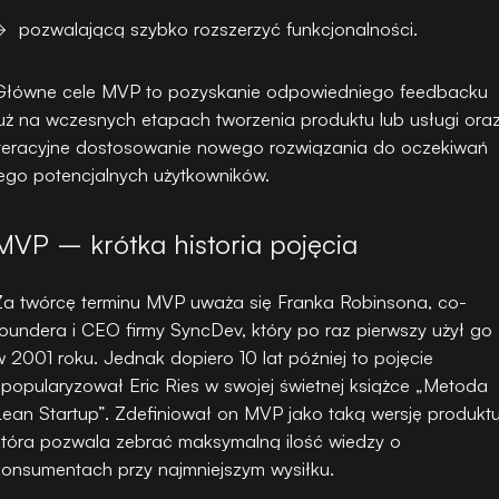
pozwalającą szybko rozszerzyć funkcjonalności.
Główne cele MVP to pozyskanie odpowiedniego feedbacku
już na wczesnych etapach tworzenia produktu lub usługi ora
iteracyjne dostosowanie nowego rozwiązania do oczekiwań
jego potencjalnych użytkowników.
MVP – krótka historia pojęcia
Za twórcę terminu MVP uważa się Franka Robinsona, co-
foundera i CEO firmy SyncDev, który po raz pierwszy użył go
w 2001 roku. Jednak dopiero 10 lat później to pojęcie
spopularyzował Eric Ries w swojej świetnej książce „Metoda
Lean Startup”. Zdefiniował on MVP jako taką wersję produktu
która pozwala zebrać maksymalną ilość wiedzy o
konsumentach przy najmniejszym wysiłku.